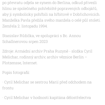
po převratu odjela se synem do Berlina, odkud přivezli
hlínu ze společného pohřebiště popravených odbojářů,
aby ji symbolicky pohřbili na hřbitově v Dobřichovicích.
Manželka Pavla přežila svého manžela o celé půl století.
Zemřela 2. listopadu 1994.
Stanislav Růžička, ve spolupráci s Bc. Annou
Schallnerovou srpen 2023
Zdroje: Armádní archiv Praha Ruzyně - složka Cyril
Melichar, rodinný archiv, archiv věznice Berlín –
Plotzensse, Internet.
Popis fotografií:
· Cyril Melichar se sestrou Marií před odchodem na
frontu
· Cyril Melichar v hodnosti kapitána dělostřelectva