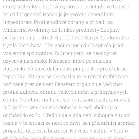
stavy techniky a budovány nové protiletadlové baterie.
Brigádní generál Hašek je jmenován generálním
inspektorem Protiletadlové obrany a přivádí na
Ministerstvo obrany do funkce přednosty Skupiny
podzemních prostředků proti letadlům podplukovníka
Cyrila Melichara. Tím začíná poslední kapitola jejich
vzájemné spolupráce. Za hranicemi se neodbytně
ozývavá nacistické Německo, které po anšlusu
Rakouska získává další nástupní prostor pro útok na
republiku. Situace se dramatizuje. V rámci mobilizace
nařízené prezidentem Benešem organizuje Melichar
protiletadlovou obranu velkých měst a průmyslových
center. Všechnu snahu a víru v možnou záchranu však
ničí podpis Mnichovské dohody. Beneš abdikuje a
odchází do exilu. Úřednická vláda není schopna situaci
řešit a v té situaci se není co divit, že i příslušníci armády
propadají depresi a bezmoci. Ne však všichni. V tomto
období všeobecného zmaru se organizuje hnutí, které