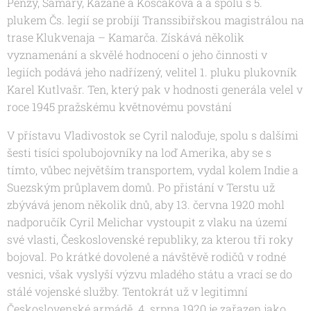
Penzy, Samary, Kazaně a Koščakova a a spolu s 5.
plukem Čs. legií se probíjí Transsibiřskou magistrálou na
trase Klukvenaja – Kamarča. Získává několik
vyznamenání a skvělé hodnocení o jeho činnosti v
legiích podává jeho nadřízený, velitel 1. pluku plukovník
Karel Kutlvašr. Ten, který pak v hodnosti generála velel v
roce 1945 pražskému květnovému povstání
V přístavu Vladivostok se Cyril naloďuje, spolu s dalšími
šesti tisíci spolubojovníky na loď Amerika, aby se s
tímto, vůbec největším transportem, vydal kolem Indie a
Suezským průplavem domů. Po přistání v Terstu už
zbývává jenom několik dnů, aby 13. června 1920 mohl
nadporučík Cyril Melichar vystoupit z vlaku na území
své vlasti, Československé republiky, za kterou tři roky
bojoval. Po krátké dovolené a návštěvě rodičů v rodné
vesnici, však vyslyší výzvu mladého státu a vrací se do
stálé vojenské služby. Tentokrát už v legitimní
Československé armádě. 4. srpna 1920 je zařazen jako