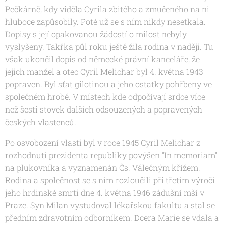
Pečkárně, kdy viděla Cyrila zbitého a zmučeného na ni
hluboce zapůsobily. Poté už se s ním nikdy nesetkala.
Dopisy s její opakovanou žádostí o milost nebyly
vyslyšeny. Takřka půl roku ještě žila rodina v naději. Tu
však ukončil dopis od německé právní kanceláře, že
jejich manžel a otec Cyril Melichar byl 4. května 1943
popraven. Byl sťat gilotinou a jeho ostatky pohřbeny ve
společném hrobě. V místech kde odpočívají srdce více
než šesti stovek dalších odsouzených a popravených
českých vlastenců.
Po osvobození vlasti byl v roce 1945 Cyril Melichar z
rozhodnutí prezidenta republiky povýšen "In memoriam"
na plukovníka a vyznamenán Čs. Válečným křížem.
Rodina a společnost se s ním rozloučili při třetím výročí
jeho hrdinské smrti dne 4. května 1946 zádušní mší v
Praze. Syn Milan vystudoval lékařskou fakultu a stal se
předním zdravotním odborníkem. Dcera Marie se vdala a