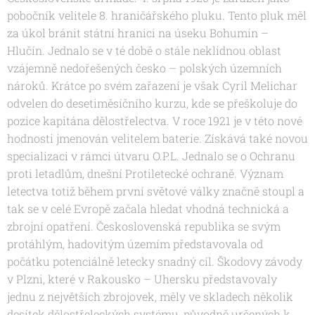
pobočník velitele 8. hraničářského pluku. Tento pluk měl
za úkol bránit státní hranici na úseku Bohumín –
Hlučín. Jednalo se v té době o stále neklidnou oblast
vzájemně nedořešených česko – polských územních
nároků. Krátce po svém zařazení je však Cyril Melichar
odvelen do desetiměsíčního kurzu, kde se přeškoluje do
pozice kapitána dělostřelectva. V roce 1921 je v této nové
hodnosti jmenován velitelem baterie. Získává také novou
specializaci v rámci útvaru O.P.L. Jednalo se o Ochranu
proti letadlům, dnešní Protiletecké ochraně. Význam
letectva totiž během první světové války značně stoupl a
tak se v celé Evropě začala hledat vhodná technická a
zbrojní opatření. Československá republika se svým
protáhlým, hadovitým územím představovala od
počátku potenciálně letecky snadný cíl. Škodovy závody
v Plzni, které v Rakousko – Uhersku představovaly
jednu z největších zbrojovek, měly ve skladech několik
desítek dělostřeleckých systému, původně určených k