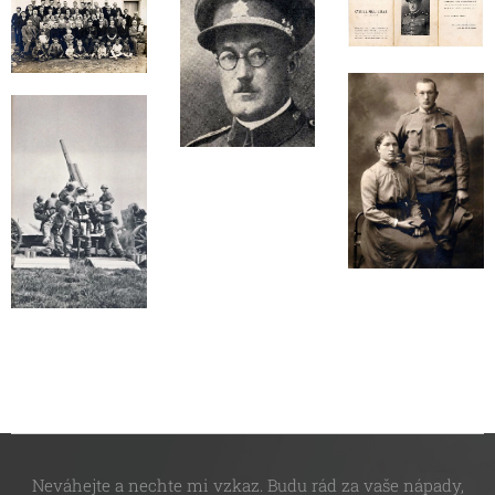
Neváhejte a nechte mi vzkaz. Budu rád za vaše nápady,