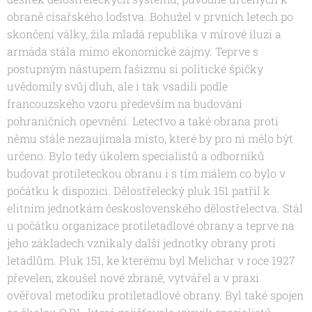
obraně císařského loďstva. Bohužel v prvních letech po
skončení války, žila mladá republika v mírové iluzi a
armáda stála mimo ekonomické zájmy. Teprve s
postupným nástupem fašizmu si politické špičky
uvědomily svůj dluh, ale i tak vsadili podle
francouzského vzoru především na budování
pohraničních opevnění. Letectvo a také obrana proti
němu stále nezaujímala místo, které by pro ni mělo být
určeno. Bylo tedy úkolem specialistů a odborníků
budovat protileteckou obranu i s tím málem co bylo v
počátku k dispozici. Dělostřelecký pluk 151 patřil k
elitním jednotkám československého dělostřelectva. Stál
u počátku organizace protiletadlové obrany a teprve na
jeho základech vznikaly další jednotky obrany proti
letadlům. Pluk 151, ke kterému byl Melichar v roce 1927
převelen, zkoušel nové zbraně, vytvářel a v praxi
ověřoval metodiku protiletadlové obrany. Byl také spojen