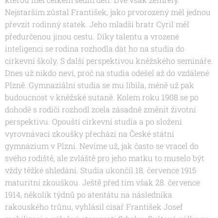
Nejstarším zůstal František, jako prvorozený měl jednou
převzít rodinný statek. Jeho mladší bratr Cyril měl
předurčenou jinou cestu. Díky talentu a vrozené
inteligenci se rodina rozhodla dát ho na studia do
církevní školy. S další perspektivou kněžského semináře.
Dnes už nikdo neví, proč na studia odešel až do vzdálené
Plzně. Gymnaziální studia se mu líbila, méně už pak
budoucnost v kněžské sutaně. Kolem roku 1908 se po
dohodě s rodiči rozhodl zcela zásadně změnit životní
perspektivu. Opouští církevní studia a po složení
vyrovnávací zkoušky přechází na České státní
gymnázium v Plzni. Nevíme už, jak často se vracel do
svého rodiště, ale zvláště pro jeho matku to muselo být
vždy těžké shledání. Studia ukončil 18. července 1915
maturitní zkouškou. Ještě před tím však 28. července
1914, několik týdnů po atentátu na následníka
rakouského trůnu, vyhlásil císař František Josef