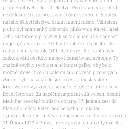
se školou O.P.L, která zajišťovala výcvik specialistů
protiletadlového dělostřelectva. Především však plnil
nejdůležitější a nejprestižnější úkol ze všech jednotek
našeho dělostřelectva, bránit hlavní město. Velitelem
pluku byl znamenitý odborník, plukovník Karel Hašek.
Jeho zástupcem pro výcvik se Melichar, už v hodnosti
majora, stává v roce 1930. V té době také působí jako
řádný učitel ve škole O.P.L. Jedním z jeho úkolů bylo
zaškolování obsluhy na nové zaměřovací systémy. Ty
značně zvýšily rychlost a účinnost palby. Aby bylo
možné prověřit celou palební sílu nových plzeňských
zbraní, byla na základě smlouvy s Jugoslávským
královstvím využívána námořní zkušební střelnice v
Boce Kotorské. Za úspěšné naplnění cílů cvičení dostal
Melichar ocenění ministra obrany. Při jedné z cest do
hlavního města Bělehradu se setkal s mladou
sympatickou ženou Pavlou Popovičovou. Sňatek uzavřeli
21. Února 1933 v Praze, kde se jim také narodily dvě děti.