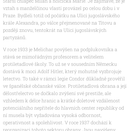
Starší chlapec Milan a holčička Marie. Je zajímavé, že je
vztah s manželčinou vlastí provázel po celou dobu i v
Praze. Bydleli totiž od počátku na Ulici jugoslávského
krále Alexandra, po válce přejmenované na Titovu a
později znovu, tentokrát na Ulici jugoslávských
partyzánů.
V roce 1933 je Melichar povýšen na podplukovníka a
stává se mimořádným profesorem a velitelem
protiletadlové školy. To už se v sousedním Německu
dostává k moci Adolf Hitler, který mohutně vyzbrojuje
letectvo. To také v rámci legie Condor důkladně prověřil
ve španělské občanské válce. Protiletadlová obrana a její
dělostřelectvo se dočkalo zvýšení své prestiže, ale
vzhledem k délce hranic a krátké doletové vzdálenost
potenciálního nepřítele do hlavních center republiky od
ní musela být vyžadována vysoká odbornost,
operativnost a spolehlivost. V roce 1937 dochází k
reorganizaci tohoto sektoru obrany. Jsou navýšeny