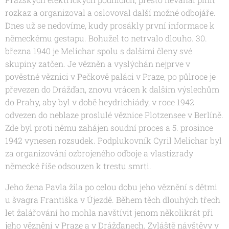
rozkaz a organizoval a oslovoval další možné odbojáře.
Dnes už se nedovíme, kudy prosákly první informace k
německému gestapu. Bohužel to netrvalo dlouho. 30.
března 1940 je Melichar spolu s dalšími členy své
skupiny zatčen. Je vězněn a vyslýchán nejprve v
pověstné věznici v Pečkově paláci v Praze, po půlroce je
převezen do Drážďan, znovu vrácen k dalším výslechům
do Prahy, aby byl v době heydrichiády, v roce 1942
odvezen do neblaze proslulé věznice Plotzensee v Berlíně.
Zde byl proti němu zahájen soudní proces a 5. prosince
1942 vynesen rozsudek. Podplukovník Cyril Melichar byl
za organizování ozbrojeného odboje a vlastizrady
německé říše odsouzen k trestu smrti.
Jeho žena Pavla žila po celou dobu jeho věznění s dětmi
u švagra Františka v Újezdě. Během těch dlouhých třech
let žalářování ho mohla navštívit jenom několikrát při
jeho věznění v Praze a v Drážďanech. Zvláště návštěvy v