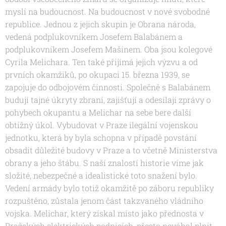
myslí na budoucnost. Na budoucnost v nové svobodné
republice. Jednou z jejich skupin je Obrana národa,
vedená podplukovníkem Josefem Balabánem a
podplukovníkem Josefem Mašínem. Oba jsou kolegové
Cyrila Melichara. Ten také přijímá jejich výzvu a od
prvních okamžiků, po okupaci 15. března 1939, se
zapojuje do odbojovém činnosti. Společně s Balabánem
budují tajné úkryty zbraní, zajišťují a odesílají zprávy o
pohybech okupantu a Melichar na sebe bere další
obtížný úkol. Vybudovat v Praze ilegální vojenskou
jednotku, která by byla schopna v případě povstání
obsadit důležité budovy v Praze a to včetně Ministerstva
obrany a jeho štábu. S naší znalostí historie víme jak
složité, nebezpečné a idealistické toto snažení bylo.
Vedení armády bylo totiž okamžitě po záboru republiky
rozpuštěno, zůstala jenom část takzvaného vládního
vojska. Melichar, který získal místo jako přednosta v
Pražských elektrických podnicích, přesto neváhal plnit