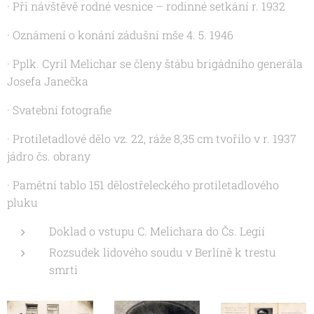
· Při návštěvě rodné vesnice – rodinné setkání r. 1932
· Oznámení o konání zádušní mše 4. 5. 1946
· Pplk. Cyril Melichar se členy štábu brigádního generála
Josefa Janečka
· Svatební fotografie
· Protiletadlové dělo vz. 22, ráže 8,35 cm tvořilo v r. 1937
jádro čs. obrany
· Pamětní tablo 151 dělostřeleckého protiletadlového
pluku
Doklad o vstupu C. Melichara do Čs. Legií
Rozsudek lidového soudu v Berlíně k trestu
smrti