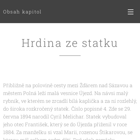
Obsah kapitol
Hrdina ze statku
Přibližně na polovině cesty mezi Žďárem nad Sázavou a
městem Polná leží malá vesnice Újezd. Na návsi malý
rybník, ve kterém se zrcadlí bílá kaplička a za ní rozlehlý,
do široka rozkročený statek. Číslo popisné 4. Zde se 29.
června 1894 narodil Cyril Melichar. Statek vybudoval
jeho otec František, který se do Újezda přiženil v roce
1884. Za manželku si vzal Marii, rozenou Štikarovou, se
kterou měl celkem sedm dětí. Dvě však zemřely.