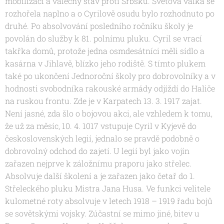
mobilizaci a válečný stav proti Srbsku. Světová válka se
rozhořela naplno a o Cyrilově osudu bylo rozhodnuto po
druhé. Po absolvování posledního ročníku školy je
povolán do služby k 81. polnímu pluku. Cyril se vrací
takřka domů, protože jedna osmdesátníci měli sídlo a
kasárna v Jihlavě, blízko jeho rodiště. S tímto plukem
také po ukončení Jednoroční školy pro dobrovolníky a v
hodnosti svobodníka rakouské armády odjíždí do Haliče
na ruskou frontu. Zde je v Karpatech 13. 3. 1917 zajat.
Není jasné, zda šlo o bojovou akci, ale vzhledem k tomu,
že už za měsíc, 10. 4. 1017 vstupuje Cyril v Kyjevě do
československých legií, jednalo se pravdě podobně o
dobrovolný odchod do zajetí. U legií byl jako vojín
zařazen nejprve k záložnímu praporu jako střelec.
Absolvuje další školení a je zařazen jako četař do 1.
Střeleckého pluku Mistra Jana Husa. Ve funkci velitele
kulometné roty absolvuje v letech 1918 – 1919 řadu bojů
se sovětskými vojsky. Zúčastní se mimo jiné, bitev u