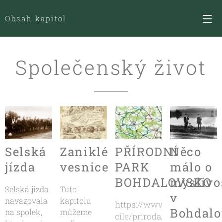
Obsah kapitol
Společenský život
Selská
Zaniklé
PŘÍRODNÍ
Něco
jízda
vesnice
PARK
málo o
BOHDALOVSKO
myslivo
Selská jízda
Tuto
v
navazovala
kapitolu
https://www.korunavysocin
Bohdalo
na spolek,
můžeme
cile/priroda/prirodni-