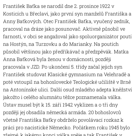
František Baťka se narodil dne 2. prosince 1922 v
Kosticích u Břeclavi, jako první syn manželů Františka a
Anny Baťkových. Otec František Baťka, vyučený zedník,
pracoval na dráze jako posunovač. Aktivně působil ve
farnosti, v obci se angažoval jako spoluorganizátor poutí
na Hostýn, na Turzovku a do Marianky. Na poutích
působil většinou jako předříkávač a předzpěvák. Matka
Anna Baťková byla ženou v domácnosti, později
pracovala v JZD. Po ukončení 5. třídy začal jejich syn
František studovat Klasické gymnasium na Velehradě a
poté vstoupil na bohoslovecké Teologické učiliště v Brně
na Antonínské ulici. Další osud mladého adepta kněžství
jakožto i celého alumnátu těžce poznamenala válka.
Ústav musel být k 15. září 1942 vyklizen a o tři dny
později jej obsadila německá armáda. 20 bohoslovců
včetně Františka Baťky obdrželo povolávací rozkaz k
práci pro nacistické Německo. Počátkem roku 1945 bylo
zřejmé, k jakému konci válka spěje a tak František v