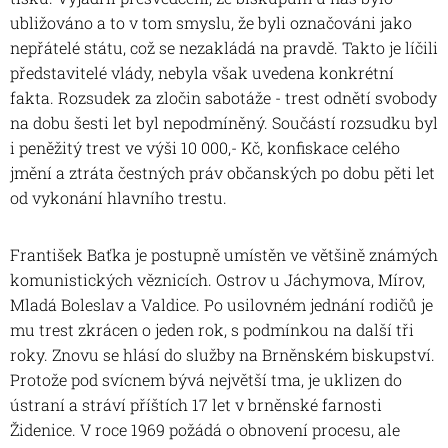
ubližováno a to v tom smyslu, že byli označováni jako
nepřátelé státu, což se nezakládá na pravdě. Takto je líčili
představitelé vlády, nebyla však uvedena konkrétní
fakta. Rozsudek za zločin sabotáže - trest odnětí svobody
na dobu šesti let byl nepodmíněný. Součástí rozsudku byl
i peněžitý trest ve výši 10 000,- Kč, konfiskace celého
jmění a ztráta čestných práv občanských po dobu pěti let
od vykonání hlavního trestu.
František Baťka je postupně umístěn ve většině známých
komunistických věznicích. Ostrov u Jáchymova, Mírov,
Mladá Boleslav a Valdice. Po usilovném jednání rodičů je
mu trest zkrácen o jeden rok, s podmínkou na další tři
roky. Znovu se hlásí do služby na Brněnském biskupství.
Protože pod svícnem bývá největší tma, je uklizen do
ústraní a stráví příštích 17 let v brněnské farnosti
Židenice. V roce 1969 požádá o obnovení procesu, ale