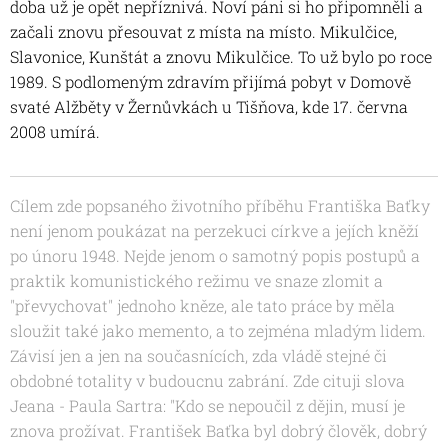
doba už je opět nepříznivá. Noví páni si ho připomněli a
začali znovu přesouvat z místa na místo. Mikulčice,
Slavonice, Kunštát a znovu Mikulčice. To už bylo po roce
1989. S podlomeným zdravím přijímá pobyt v Domově
svaté Alžběty v Žernůvkách u Tišňova, kde 17. června
2008 umírá.
Cílem zde popsaného životního příběhu Františka Baťky
není jenom poukázat na perzekuci církve a jejích kněží
po únoru 1948. Nejde jenom o samotný popis postupů a
praktik komunistického režimu ve snaze zlomit a
"převychovat" jednoho kněze, ale tato práce by měla
sloužit také jako memento, a to zejména mladým lidem.
Závisí jen a jen na současnících, zda vládě stejné či
obdobné totality v budoucnu zabrání. Zde cituji slova
Jeana - Paula Sartra: "Kdo se nepoučil z dějin, musí je
znova prožívat. František Baťka byl dobrý člověk, dobrý