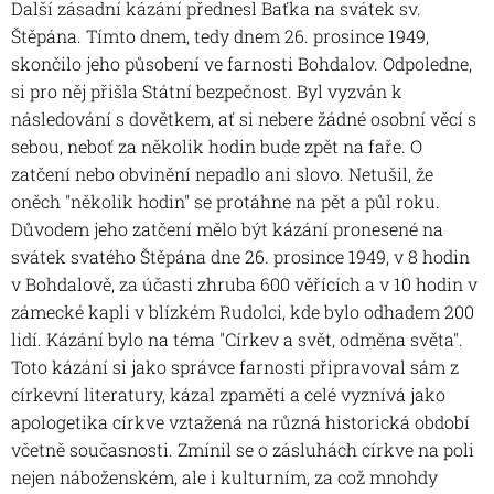
Další zásadní kázání přednesl Baťka na svátek sv.
Štěpána. Tímto dnem, tedy dnem 26. prosince 1949,
skončilo jeho působení ve farnosti Bohdalov. Odpoledne,
si pro něj přišla Státní bezpečnost. Byl vyzván k
následování s dovětkem, ať si nebere žádné osobní věcí s
sebou, neboť za několik hodin bude zpět na faře. O
zatčení nebo obvinění nepadlo ani slovo. Netušil, že
oněch "několik hodin" se protáhne na pět a půl roku.
Důvodem jeho zatčení mělo být kázání pronesené na
svátek svatého Štěpána dne 26. prosince 1949, v 8 hodin
v Bohdalově, za účasti zhruba 600 věřících a v 10 hodin v
zámecké kapli v blízkém Rudolci, kde bylo odhadem 200
lidí. Kázání bylo na téma "Církev a svět, odměna světa".
Toto kázání si jako správce farnosti připravoval sám z
církevní literatury, kázal zpaměti a celé vyznívá jako
apologetika církve vztažená na různá historická období
včetně současnosti. Zmínil se o zásluhách církve na poli
nejen náboženském, ale i kulturním, za což mnohdy