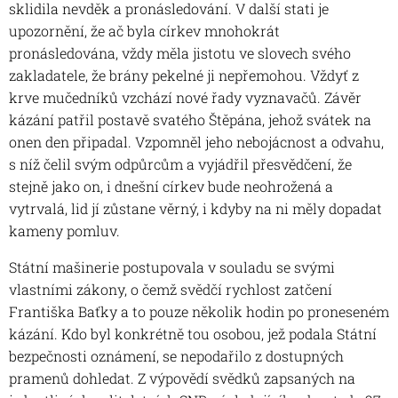
sklidila nevděk a pronásledování. V další stati je
upozornění, že ač byla církev mnohokrát
pronásledována, vždy měla jistotu ve slovech svého
zakladatele, že brány pekelné ji nepřemohou. Vždyť z
krve mučedníků vzchází nové řady vyznavačů. Závěr
kázání patřil postavě svatého Štěpána, jehož svátek na
onen den připadal. Vzpomněl jeho nebojácnost a odvahu,
s níž čelil svým odpůrcům a vyjádřil přesvědčení, že
stejně jako on, i dnešní církev bude neohrožená a
vytrvalá, lid jí zůstane věrný, i kdyby na ni měly dopadat
kameny pomluv.
Státní mašinerie postupovala v souladu se svými
vlastními zákony, o čemž svědčí rychlost zatčení
Františka Baťky a to pouze několik hodin po proneseném
kázání. Kdo byl konkrétně tou osobou, jež podala Státní
bezpečnosti oznámení, se nepodařilo z dostupných
pramenů dohledat. Z výpovědí svědků zapsaných na