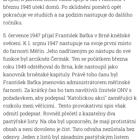
březnu 1945 utekl domů. Po zklidnění poměrů opět
pokračuje ve studiích a na podzim nastupuje do dalšího
ročníku.
5. července 1947 přijal František Baťka v Brně kněžské
svěcení. K 1. srpnu 1947 nastupuje na svoje první místo
do farnosti Měřín. Jeho nadřízeným po nástupu do své
funkce byl arcikněz Čermák. Ten se počátkem března
roku 1949 odstěhoval do Brna, kde nastoupil jako
kanovník brněnské kapituly. Právě toho času byl
František Baťka jmenován administrátorem měřínské
farnosti. Za krátký čas ho tam navštívili činitelé ONV s
požadavkem, aby podepsal "Katolickou akci" zaměřující k
rozkolu mezi věřícími.. Tento provokativní spis však
odmítl podepsat. Rovněž přečetl z kazatelny dva
pastýřské listy. Na oba byl upozorněn, že mají protistátní
obsah a není dovoleno je číst. Tato odvaha nezůstala bez
odezvy. Jeden z listů byl zásadním pastýřským listem