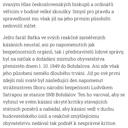
zvaným Hlas československých biskupů a ordinářů
věřícím v hodině velké zkoušky. Smysl pro pravdu a
spravedlnost mu však již na jeho prvním působišti
nedovolil mlčet.
Ježto farář Baťka ve svých reakčně zaměřených
kázáních neustal, ani po napomenutích jak
bezpečnostních orgánů, tak i představitelů lidové správy,
byl na nátlak a dožádání místního obyvatelstva
přemístěn dnem 1. 10. 1949 do Bohdalova. Ani zde však
jeho působení nemělo dlouhého trvání. Již po své první
zdejší mši svaté byl následující den napomenut
strážmistrem Sboru národní bezpečnosti Ludvíkem
Satrapou ze stanice SNB Bohdalov. Ten ho varoval, aby se
vyhnul ve svém kázání skryté kritiky stávajících
státních poměrů a nabádal, aby kázání vedl v duchu
budovatelského úsilí a reakčně smýšlejícímu
obyvatelstvu nedával tak podnět k nesprávné kritice.