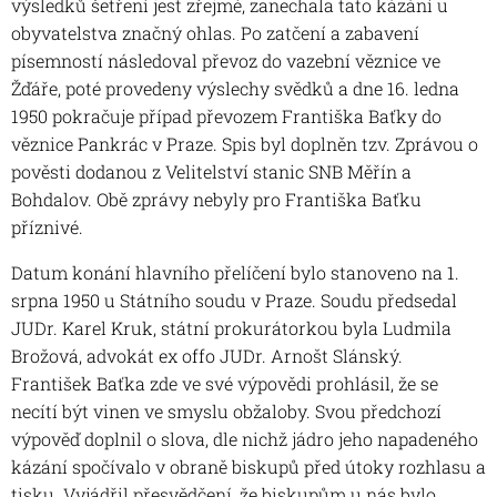
výsledků šetření jest zřejmé, zanechala tato kázání u
obyvatelstva značný ohlas. Po zatčení a zabavení
písemností následoval převoz do vazební věznice ve
Žďáře, poté provedeny výslechy svědků a dne 16. ledna
1950 pokračuje případ převozem Františka Baťky do
věznice Pankrác v Praze. Spis byl doplněn tzv. Zprávou o
pověsti dodanou z Velitelství stanic SNB Měřín a
Bohdalov. Obě zprávy nebyly pro Františka Baťku
příznivé.
Datum konání hlavního přelíčení bylo stanoveno na 1.
srpna 1950 u Státního soudu v Praze. Soudu předsedal
JUDr. Karel Kruk, státní prokurátorkou byla Ludmila
Brožová, advokát ex offo JUDr. Arnošt Slánský.
František Baťka zde ve své výpovědi prohlásil, že se
necítí být vinen ve smyslu obžaloby. Svou předchozí
výpověď doplnil o slova, dle nichž jádro jeho napadeného
kázání spočívalo v obraně biskupů před útoky rozhlasu a
tisku. Vyjádřil přesvědčení, že biskupům u nás bylo