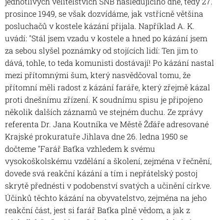
jednotlivých velitelstvích SNB následujícího dne, tedy 27.
prosince 1949, se však dozvídáme, jak vstřícně většina
posluchačů v kostele kázání přijala. Například A. K.
uvádí: "Stál jsem vzadu v kostele a hned po kázání jsem
za sebou slyšel poznámky od stojících lidí: Ten jim to
dává, tohle, to teda komunisti dostávají! Po kázání nastal
mezi přítomnými šum, který nasvědčoval tomu, že
přítomní měli radost z kázání faráře, který zřejmě kázal
proti dnešnímu zřízení. K soudnímu spisu je připojeno
několik dalších záznamů ve stejném duchu. Ze zprávy
referenta Dr. Jana Koutníka ve Městě Žďáře adresované
Krajské prokuratuře Jihlava dne 26. ledna 1950 se
dočteme "Farář Baťka vzhledem k svému
vysokoškolskému vzdělání a školení, zejména v řečnění,
dovede svá reakční kázání a tím i nepřátelský postoj
skrytě přednésti v podobenství svatých a učinění církve.
Účinků těchto kázání na obyvatelstvo, zejména na jeho
reakční část, jest si farář Baťka plně vědom, a jak z