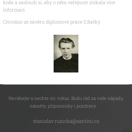
kněz a zaslouží si, aby o něm veřejnost získala více
informací.
Citováno ze závěru diplomové práce S.Baťky
Neváhejte a nechte mi vzkaz. Budu rád za vaše nápady,
náměty, připomínky i pozdravy.
stanislav.ruzicka@santini.cz