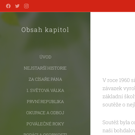
Obsah kapitol
ÚVOD
NEJSTARŠÍ HISTORIE
ZA CÍSAŘE PÁNA
V roce 1960 s
závazek vyrob
1. SVĚTOVÁ VÁLKA
základní škol
PRVNÍ REPUBLIKA
soutěže o nej
OKUPACE A ODBOJ
Soutěž byla 
POVÁLEČNÉ ROKY
naši bohdalov
RODÁCI A OSOBNOSTI