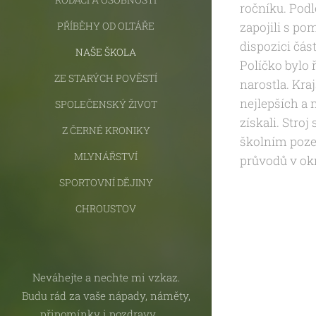
ročníku. Pod
PŘÍBĚHY OD OLTÁŘE
zapojili s po
dispozici čá
NAŠE ŠKOLA
Políčko bylo 
ZE STARÝCH POVĚSTÍ
narostla. Kra
nejlepších a 
SPOLEČENSKÝ ŽIVOT
získali. Str
Z ČERNÉ KRONIKY
školním poze
MLYNÁŘSTVÍ
průvodů v ok
SPORTOVNÍ DĚJINY
CHROUSTOV
AKTUALITY
Neváhejte a nechte mi vzkaz.
Budu rád za vaše nápady, náměty,
připomínky i pozdravy.