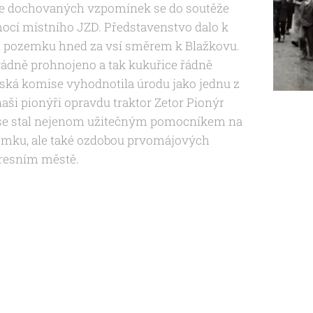
le dochovaných vzpomínek se do soutěže
mocí místního JZD. Představenstvo dalo k
st pozemku hned za vsí směrem k Blažkovu.
řádně prohnojeno a tak kukuřice řádně
jská komise vyhodnotila úrodu jako jednu z
naši pionýři opravdu traktor Zetor Pionýr
oj se stal nejenom užitečným pomocníkem na
mku, ale také ozdobou prvomájových
resním městě.