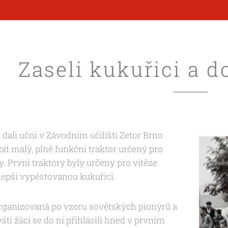
Zaseli kukuřici a do
i dali učni v Závodním učilišti Zetor Brno
it malý, plně funkční traktor určený pro
y. První traktory byly určeny pro vítěze
lepší vypěstovanou kukuřici.
organizovaná po vzoru sovětských pionýrů a
ští žáci se do ní přihlásili hned v prvním