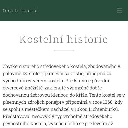
Obsah kapitol
Kostelní historie
Zbytkem starého středověkého kostela, zbudovaného v
polovině 13. století, je dnešní sakristie, připojená za
východním závěrem kostela. Představuje původní
čtvercové kněžiště, zaklenuté výjimečně dobře
dochovanou žebrovou klenbou do kříže. Tento kostel se v
písemných zdrojích ponejprv připomíná v roce 1360, kdy
se spolu s městečkem nacházel v rukou Lichtenburků.
Představoval neobvyklý typ vrcholně středověkého
pevnostního kostela, vyznačujícího se především až