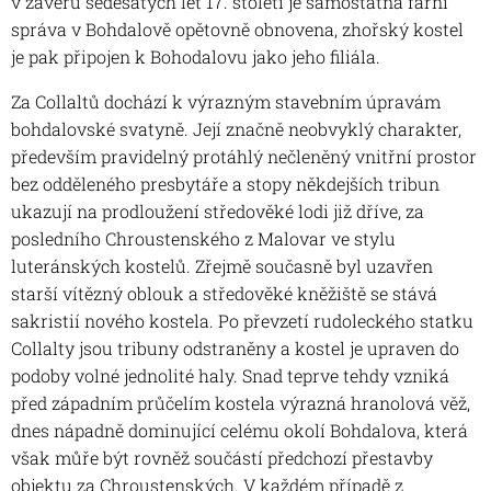
v závěru šedesátých let 17. století je samostatná farní
správa v Bohdalově opětovně obnovena, zhořský kostel
je pak připojen k Bohodalovu jako jeho filiála.
Za Collaltů dochází k výrazným stavebním úpravám
bohdalovské svatyně. Její značně neobvyklý charakter,
především pravidelný protáhlý nečleněný vnitřní prostor
bez odděleného presbytáře a stopy někdejších tribun
ukazují na prodloužení středověké lodi již dříve, za
posledního Chroustenského z Malovar ve stylu
luteránských kostelů. Zřejmě současně byl uzavřen
starší vítězný oblouk a středověké kněžiště se stává
sakristií nového kostela. Po převzetí rudoleckého statku
Collalty jsou tribuny odstraněny a kostel je upraven do
podoby volné jednolité haly. Snad teprve tehdy vzniká
před západním průčelím kostela výrazná hranolová věž,
dnes nápadně dominující celému okolí Bohdalova, která
však můře být rovněž součástí předchozí přestavby
objektu za Chroustenských. V každém případě z