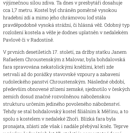
výjimečnou sílou zdiva. Ta dnes v presbytáři dosahuje
cca 1,7 metru. Kostel byl chráněn poměrně vysokou
hradební zdí a mimo jeho chrámovou loď stála
pravděpodobně vysoká strážní, či hlásná věž. Odobný typ
rozložení kostela a věže je dodnes uplatněn v nedalekém
Pavlově či v Radostíně.
V prvních desetiletích 17. století, za držby statku Janem
Rafaelem Chroustenským z Malovar, byla bohdalovská
fara spravována nekatolickými kněžími, kteří zde
setrvali až do porážky stavovské vzpoury a zabavení
rudoleckého panství Chroustenským. Následné období,
především obnovené zřízení zemské, sjednotilo v českých
zemích dosud značně rozvolněnou náboženskou
strukturu určením jediného povoleného náboženství.
Tehdy se stal bohdalovský kostel filiálním k Měřínu, a to
spolu s kostelem v nedaleké Zhoři. Blízká fara byla
pronajata, zčásti zde však i nadále přebýval kněz. Teprve