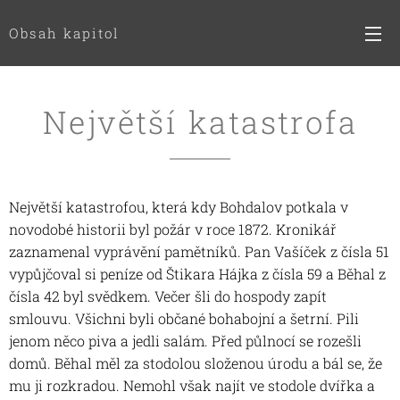
Obsah kapitol
Největší katastrofa
Největší katastrofou, která kdy Bohdalov potkala v
novodobé historii byl požár v roce 1872. Kronikář
zaznamenal vyprávění pamětníků. Pan Vašíček z čísla 51
vypůjčoval si peníze od Štikara Hájka z čísla 59 a Běhal z
čísla 42 byl svědkem. Večer šli do hospody zapít
smlouvu. Všichni byli občané bohabojní a šetrní. Pili
jenom něco piva a jedli salám. Před půlnocí se rozešli
domů. Běhal měl za stodolou složenou úrodu a bál se, že
mu ji rozkradou. Nemohl však najít ve stodole dvířka a