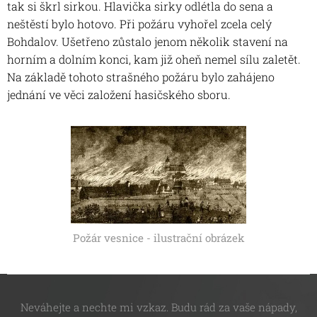
tak si škrl sirkou. Hlavička sirky odlétla do sena a
neštěstí bylo hotovo. Při požáru vyhořel zcela celý
Bohdalov. Ušetřeno zůstalo jenom několik stavení na
horním a dolním konci, kam již oheň nemel sílu zaletět.
Na základě tohoto strašného požáru bylo zahájeno
jednání ve věci založení hasičského sboru.
Požár vesnice - ilustrační obrázek
Neváhejte a nechte mi vzkaz. Budu rád za vaše nápady,