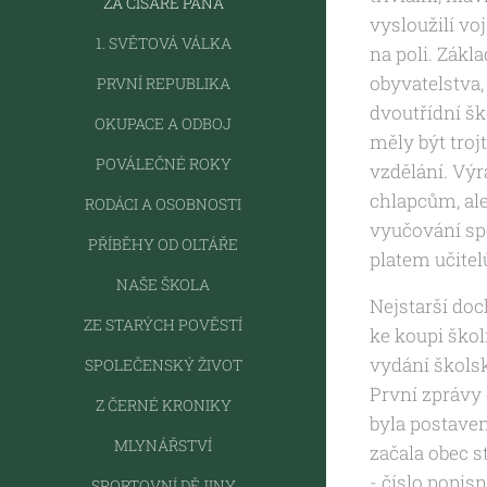
ZA CÍSAŘE PÁNA
vysloužilí vo
1. SVĚTOVÁ VÁLKA
na poli. Zákl
obyvatelstva,
PRVNÍ REPUBLIKA
dvoutřídní ško
OKUPACE A ODBOJ
měly být trojt
POVÁLEČNÉ ROKY
vzdělání. Výr
chlapcům, ale
RODÁCI A OSOBNOSTI
vyučování spo
PŘÍBĚHY OD OLTÁŘE
platem učitel
NAŠE ŠKOLA
Nejstarší doc
ZE STARÝCH POVĚSTÍ
ke koupi školn
vydání školsk
SPOLEČENSKÝ ŽIVOT
První zprávy 
Z ČERNÉ KRONIKY
byla postaven
MLYNÁŘSTVÍ
začala obec s
- číslo popis
SPORTOVNÍ DĚJINY