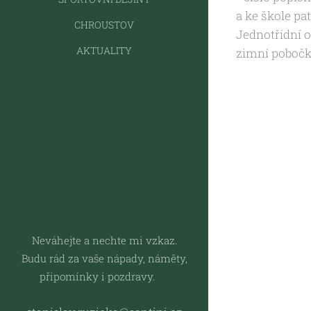
a ke škole pa
CHROUSTOV
Jednotřídní o
AKTUALITY
zimní pobočka 
Neváhejte a nechte mi vzkaz.
Budu rád za vaše nápady, náměty,
připomínky i pozdravy.