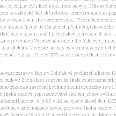
jáci, jejich plat byl nízký a škol moc nebylo. Učilo se h
adem tereziánské školské reformy, kterou monarchie pop
 bylo vybudování sítě veřejných škol. V menších městech
ly triviální (podle tří základních předmětů, takzvaného tr
řídní školy hlavní, rozšiřující znalosti z triviálních škol
aznou novinkou Všeobecného školního řádu bylo i to, že
 také dívkám. Nově pro ně tedy byly ustanoveny dívčí tř
lečně s chlapci. V roce 1870 byly zrušeny tělesné tresty 
ů.
hované zprávy o škole v Bohdalově pocházejí z konce 16. 
í budovy. Z toho lze usuzovat, že škola byla zřízena při mí
ého zákona a zavedení povinné školní docházky se v r. 17
o školní budově (reprezentované sice jen jednou světnicí)
a školní budova - č. p. 85, v níž se vyučovalo až do r. 18
tavět na vlastní náklady novou patrovou školní budovu. 
né 45. Svému účelu sloužila téměř plných sto let. Mimo uč