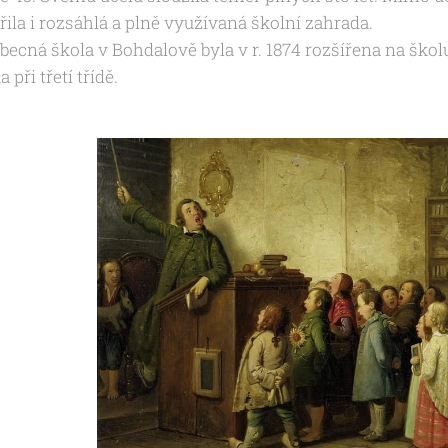
třila i rozsáhlá a plně využívaná školní zahrada.
becná škola v Bohdalově byla v r. 1874 rozšířena na školu 
při třetí třídě.