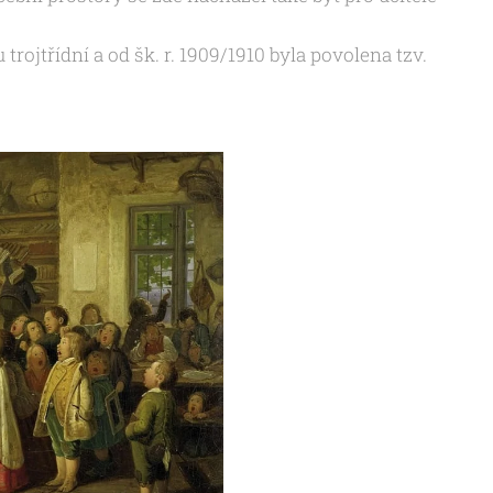
trojtřídní a od šk. r. 1909/1910 byla povolena tzv.