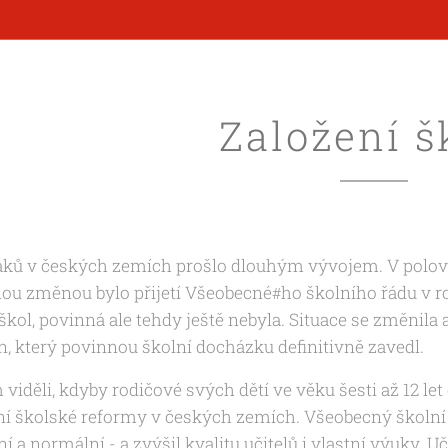
Založení š
áků v českých zemích prošlo dlouhým vývojem. V polovin
nou změnou bylo přijetí Všeobecné
ho školního řádu v ro
#
ol, povinná ale tehdy ještě nebyla. Situace se změnila až 
, který povinnou školní docházku definitivně zavedl.
iděli, kdyby rodičové svých dětí ve věku šesti až 12 let d
í školské reformy v českých zemích. Všeobecný školní ř
vní a normální - a zvýšil kvalitu učitelů i vlastní výuky. Uč