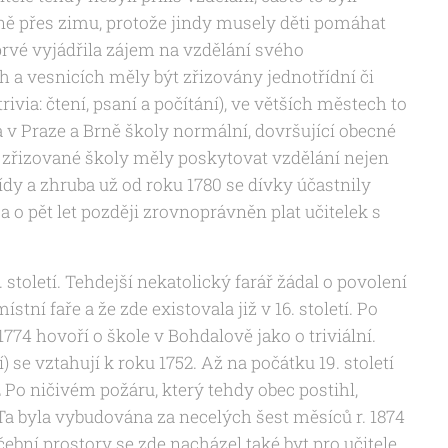
lavně přes zimu, protože jindy musely děti pomáhat
rvé vyjádřila zájem na vzdělání svého
 a vesnicích měly být zřizovány jednotřídní či
ivia: čtení, psaní a počítání), ve větších městech to
, a v Praze a Brně školy normální, dovršující obecné
 zřizované školy měly poskytovat vzdělání nejen
ídy a zhruba už od roku 1780 se dívky účastnily
a o pět let později zrovnoprávněn plat učitelek s
století. Tehdejší nekatolický farář žádal o povolení
stní faře a že zde existovala již v 16. století. Po
74 hovoří o škole v Bohdalově jako o triviální.
 se vztahují k roku 1752. Až na počátku 19. století
72 Po ničivém požáru, který tehdy obec postihl,
Ta byla vybudována za necelých šest měsíců r. 1874
ební prostory se zde nacházel také byt pro učitele