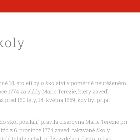
koly
ě 18. století bylo školství v poměrně neutěšeném
ce 1774 za vlády Marie Terezie, který zavedl
před 150 lety, 14. května 1869, kdy byl přijat
o škol posílali," pravila císařovna Marie Terezie při
ád z 6. prosince 1774 zavedl takzvané školy
itelé tehdy nebyli příliš vzdělaní, často to byli