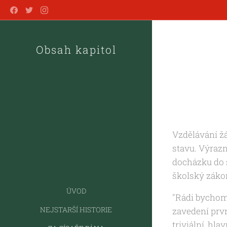
Obsah kapitol
Vzdělávání ž
stavu. Výraz
docházku do šk
školský zákon
ÚVOD
"Rádi bychom v
NEJSTARŠÍ HISTORIE
zavedení prvn
triviální, hla