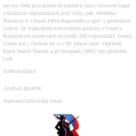
červnu 1944 jsou poměrně známé a často citované (např.
v knižních vzpomínkách prof. Grni i plk. Veselého-
Štainera) či v knize Petra Kopečného a spol. o generálovi
Lužovi. Ve Vojenském historickém archivu v Praze v
Ruzyňských kasárnách ve fondu 308 (vzpomínky Josefa
Císaře atd.). Osobně mi to v 80. letech např. vyprávěl
Karel Veselý-Štainer a po listopadu 1989 i syn generála
Luži.
Srdečně zdraví
Jindřich MAREK
Vojenský historický ústav