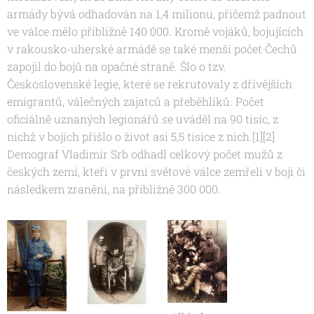
armády bývá odhadován na 1,4 milionu, přičemž padnout
ve válce mělo přibližně 140 000. Kromě vojáků, bojujících
v rakousko-uherské armádě se také menší počet Čechů
zapojil do bojů na opačné straně. Šlo o tzv.
Československé legie, které se rekrutovaly z dřívějších
emigrantů, válečných zajatců a přeběhlíků. Počet
oficiálně uznaných legionářů se uváděl na 90 tisíc, z
nichž v bojích přišlo o život asi 5,5 tisíce z nich.[1][2]
Demograf Vladimír Srb odhadl celkový počet mužů z
českých zemí, kteří v první světové válce zemřeli v boji či
následkem zranění, na přibližně 300 000.