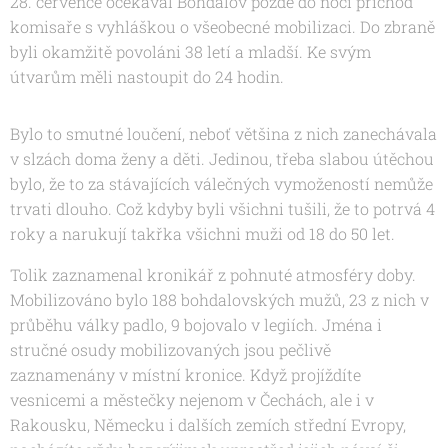
28. července očekával Bohdalov pozdě do noci příchod
komisaře s vyhláškou o všeobecné mobilizaci. Do zbraně
byli okamžitě povoláni 38 letí a mladší. Ke svým
útvarům měli nastoupit do 24 hodin.
Bylo to smutné loučení, neboť většina z nich zanechávala
v slzách doma ženy a děti. Jedinou, třeba slabou útěchou
bylo, že to za stávajících válečných vymožeností nemůže
trvati dlouho. Což kdyby byli všichni tušili, že to potrvá 4
roky a narukují takřka všichni muži od 18 do 50 let.
Tolik zaznamenal kronikář z pohnuté atmosféry doby.
Mobilizováno bylo 188 bohdalovských mužů, 23 z nich v
průběhu války padlo, 9 bojovalo v legiích. Jména i
stručné osudy mobilizovaných jsou pečlivě
zaznamenány v místní kronice. Když projíždíte
vesnicemi a městečky nejenom v Čechách, ale i v
Rakousku, Německu i dalších zemích střední Evropy,