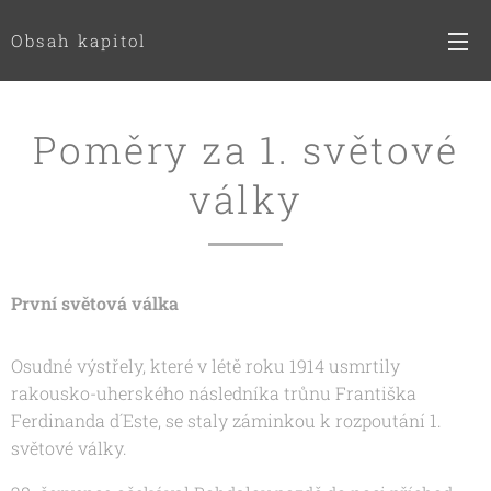
Obsah kapitol
Poměry za 1. světové
války
První světová válka
Osudné výstřely, které v létě roku 1914 usmrtily
rakousko-uherského následníka trůnu Františka
Ferdinanda d´Este, se staly záminkou k rozpoutání 1.
světové války.