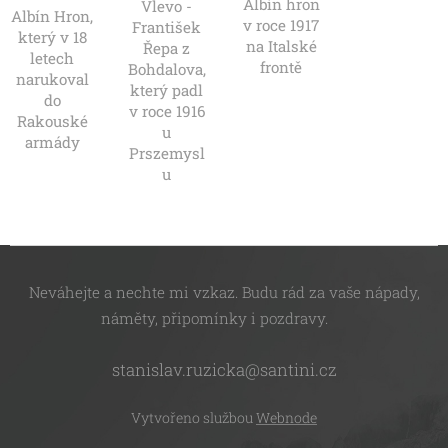
Albín hron
Vlevo -
Albín Hron,
v roce 1917
František
který v 18
na Italské
Řepa z
letech
frontě
Bohdalova,
narukoval
který padl
do
v roce 1916
Rakouské
u
armády
Prszemysl
u
Neváhejte a nechte mi vzkaz. Budu rád za vaše nápady,
náměty, připomínky i pozdravy.
stanislav.ruzicka@santini.cz
Vytvořeno službou
Webnode