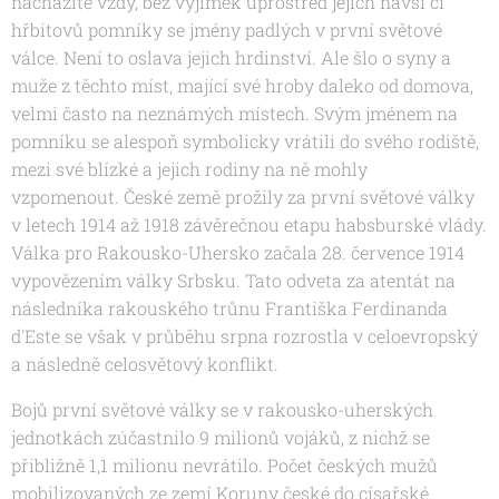
nacházíte vždy, bez výjimek uprostřed jejich návsí či
hřbitovů pomníky se jmény padlých v první světové
válce. Není to oslava jejich hrdinství. Ale šlo o syny a
muže z těchto míst, mající své hroby daleko od domova,
velmi často na neznámých místech. Svým jménem na
pomníku se alespoň symbolicky vrátili do svého rodiště,
mezi své blízké a jejich rodiny na ně mohly
vzpomenout. České země prožily za první světové války
v letech 1914 až 1918 závěrečnou etapu habsburské vlády.
Válka pro Rakousko-Uhersko začala 28. července 1914
vypovězením války Srbsku. Tato odveta za atentát na
následníka rakouského trůnu Františka Ferdinanda
d'Este se však v průběhu srpna rozrostla v celoevropský
a následně celosvětový konflikt.
Bojů první světové války se v rakousko-uherských
jednotkách zúčastnilo 9 milionů vojáků, z nichž se
přibližně 1,1 milionu nevrátilo. Počet českých mužů
mobilizovaných ze zemí Koruny české do císařské