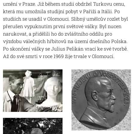
umění v Praze. Již během studií obdržel Turkovu cenu,
která mu umožnila studijní pobyt v Paříži a Itálii. Po
studiích se usadil v Olomouci. Slibný umělcův rozlet byl
přerušen vypuknutím první světové války. Byl nucen
narukovat, a přidělili ho do zvláštního oddílu pro
výzdobu válečných hřbitovů na území dnešního Polska.
Po skončení války se Julius Pelikán vrací ke své tvorbě.
Až do své smrti v roce 1969 žije trvale v Olomouci.