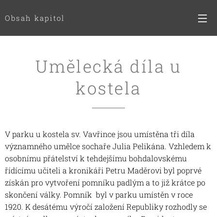
Obsah kapitol
Umělecká díla u
kostela
V parku u kostela sv. Vavřince jsou umístěna tři díla
významného umělce sochaře Julia Pelikána. Vzhledem k
osobnímu přátelství k tehdejšímu bohdalovskému
řídícímu učiteli a kronikáři Petru Maděrovi byl poprvé
získán pro vytvoření pomníku padlým a to již krátce po
skončení války. Pomník byl v parku umístěn v roce
1920. K desátému výročí založení Republiky rozhodly se