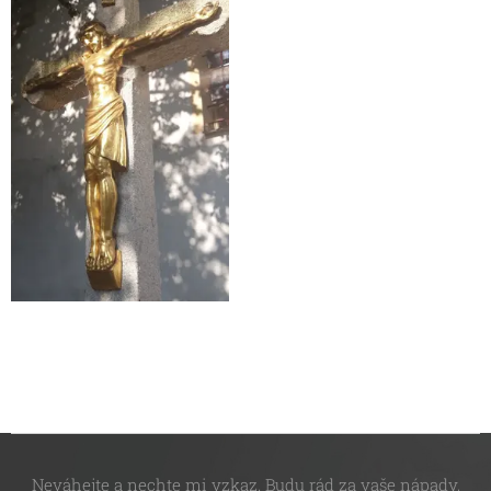
Neváhejte a nechte mi vzkaz. Budu rád za vaše nápady,