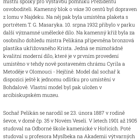
místní spolky pro výstavbu pomníku Prezidentu
osvoboditeli. Kamenný blok o váze 30 centů byl dopraven
z lomu v Najdeku. Na něj pak byla umístěna plaketa s
portrétem T. G. Masaryka. 10. srpna 1932 přibylo v parku
další významné umělecké dílo. Na kamenný kříž byla za
osobního dohledu mistra Pelikána připevněna bronzová
plastika ukřižovaného Krista. Jedná se mimořádně
kvalitní moderní dílo, které je v prvním provedení
umístěno v tehdy nově postaveném chrámu Cyrila a
Metoděje v Olomouci - Hejčíně. Model dal sochař k
dispozici ještě k jednomu odlitku pro umístění v
Bohdalově. Vlastní model byl pak uložen v
arcibiskupském muzeu.
Sochař Pelikán se narodil se 23. února 1887 v rodině
ševce, v domě čp. 35 v Novém Veselí. V letech 1901 až 1905
studoval na Odborné škole kamenické v Hořicích. Poté
studoval u profesora Myslbeka na Akademii výtvarných