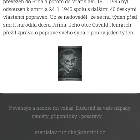
převezen do Brna a potom do Vratislavi. 18. 1. 1945 byl
odsouzen k smrti a 24. 1. 1945 spolu s dalšími 40 českými
vlastenci popraven. Už se nedověděl , že se mu týden před
smrtí narodila dcera Jiřina. Jeho otec Osvald Heimrich
přežil zprávu o popravě svého syna o pouhý jeden týden.
Neváhejte a nechte mi vzkaz. Budu rád za vaše nápady,
náměty, připomínky i pozdravy.
stanislav.ruzicka@santini.cz