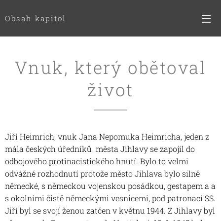
Obsah kapitol
Vnuk, který obětoval
život
Jiří Heimrich, vnuk Jana Nepomuka Heimricha, jeden z
mála českých úředníků města Jihlavy se zapojil do
odbojového protinacistického hnutí. Bylo to velmi
odvážné rozhodnutí protože město Jihlava bylo silně
německé, s německou vojenskou posádkou, gestapem a a
s okolními čistě německými vesnicemi, pod patronací SS.
Jiří byl se svojí ženou zatčen v květnu 1944. Z Jihlavy byl