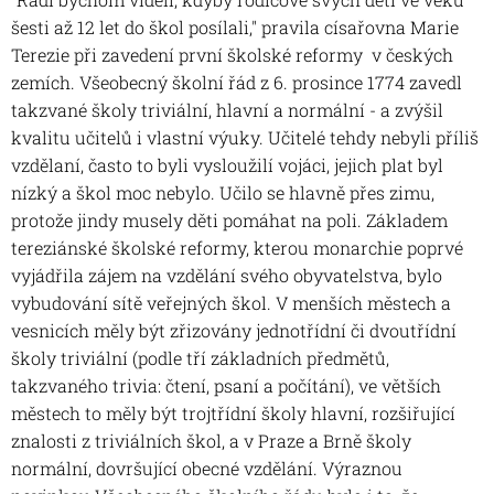
šesti až 12 let do škol posílali," pravila císařovna Marie
Terezie při zavedení první školské reformy v českých
zemích. Všeobecný školní řád z 6. prosince 1774 zavedl
takzvané školy triviální, hlavní a normální - a zvýšil
kvalitu učitelů i vlastní výuky. Učitelé tehdy nebyli příliš
vzdělaní, často to byli vysloužilí vojáci, jejich plat byl
nízký a škol moc nebylo. Učilo se hlavně přes zimu,
protože jindy musely děti pomáhat na poli. Základem
tereziánské školské reformy, kterou monarchie poprvé
vyjádřila zájem na vzdělání svého obyvatelstva, bylo
vybudování sítě veřejných škol. V menších městech a
vesnicích měly být zřizovány jednotřídní či dvoutřídní
školy triviální (podle tří základních předmětů,
takzvaného trivia: čtení, psaní a počítání), ve větších
městech to měly být trojtřídní školy hlavní, rozšiřující
znalosti z triviálních škol, a v Praze a Brně školy
normální, dovršující obecné vzdělání. Výraznou