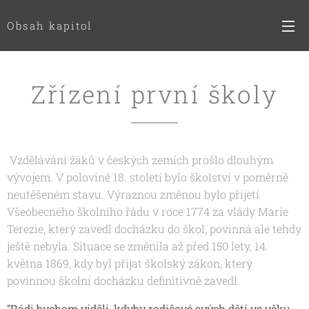
Obsah kapitol
Zřízení první školy
Vzdělávání žáků v českých zemích prošlo dlouhým
vývojem. V polovině 18. století bylo školství v poměrně
neutěšeném stavu. Výraznou změnou bylo přijetí
Všeobecného školního řádu v roce 1774 za vlády Marie
Terezie, který zavedl docházku do škol, povinná ale tehdy
ještě nebyla. Situace se změnila až před 150 lety, 14.
května 1869, kdy byl přijat školský zákon, který
povinnou školní docházku definitivně zavedl.
"Rádi bychom viděli, kdyby rodičové svých dětí ve věku