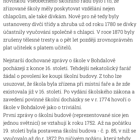
novinkou Všeobecného školního řádu bylo i to, že
zřizované školy měly poskytovat vzdělání nejen
chlapcům, ale také dívkám. Nově pro ně tedy byly
ustanoveny dívčí třídy a zhruba už od roku 1780 se dívky
účastnily vyučování společně s chlapci. V roce 1870 byly
zrušeny tělesné tresty a o pět let později zrovnoprávněn
plat učitelek s platem učitelů.
Nejstarší dochované zprávy o škole v Bohdalově
pocházejí z konce 16. století. Tehdejší nekatolický farář
žádal o povolení ke koupi školní budovy. Z toho lze
usuzovat, že škola byla zřízena při místní faře a že zde
existovala již v 16. století. Po vydání školského zákona a
zavedení povinné školní docházky se v r. 1774 hovoří o
škole v Bohdalově jako o triviální.
První zprávy o školní budově (reprezentované sice jen
jednou světnicí) se vztahují k roku 1752. Až na počátku
19. století byla postavena školní budova - č. p. 85, v níž se
vyučovalo až do r. 1872 Po ničivém požáru, který tehdy