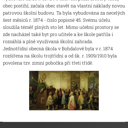
obec postihl, začala obec stavět na vlastní náklady novou
patrovou školní budovu. Ta byla vybudována za necelých
šest měsíců r. 1874 - číslo popisné 45. Svému účelu
sloužila téměř plných sto let. Mimo učební prostory se
zde nacházel také byt pro učitele a ke škole patřila i
rozsáhlá a plně využívaná školní zahrada.
Jednotřídní obecná škola v Bohdalově byla v r. 1874
rozšířena na školu trojtřídní a od šk. r. 1909/1910 byla
povolena tzv. zimní pobočka při třetí třídě.